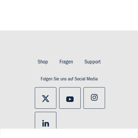
Footer
Imprint
Shop
Fragen
Support
&
Folgen Sie uns auf Social Media
Privacy
and
policy