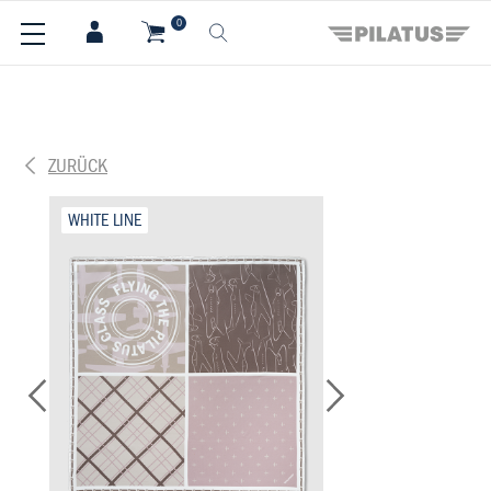
Navigate
Suche
Homepage
Menu
Content
Search
Basket
Language
Menu
0
navigation
at
uzh-
shop.ch
ZURÜCK
WHITE LINE