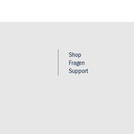
Footer
Shop
Imprint
Fragen
&
Support
Privacy
and
policy