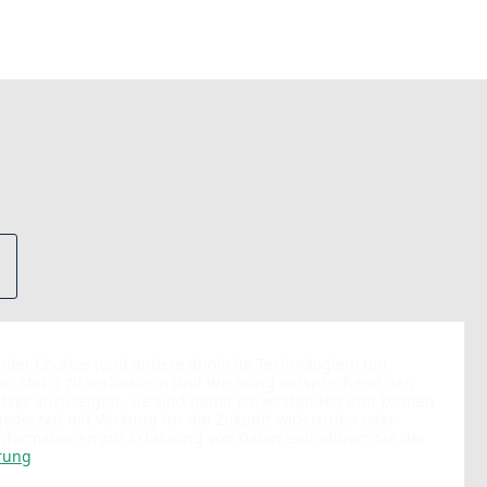
endet Cookies (und andere ähnliche Technologien) um
en, stetig zu verbessern und Werbung entsprechend den
utzer anzuzeigen. Sie sind damit einverstanden und können
 jederzeit mit Wirkung für die Zukunft widerrufen oder
Informationen zur Erfassung von Daten entnehmen Sie der
rung